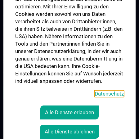
Arbeitsgruppe für Neurogenetik
optimieren. Mit Ihrer Einwilligung zu den
Cookies werden sowohl von uns Daten
Arbeitsgruppe für Neuroimmunologie
verarbeitet als auch von Drittanbieter:innen,
Arbeitsgruppe für Neuromuskuläre Erkrankungen
die ihren Sitz teilweise in Drittländern (z.B. den
Arbeitsgruppe für Neuroonkologie
USA) haben. Nähere Informationen zu den
Tools und den Partner:innen finden Sie in
Arbeitsgruppe Neuropsychologie
unserer Datenschutzerklärung, in der wir auch
Arbeitsgruppe für Schlafstörungen und schlafassoziierte
genau erklären, was eine Datenübermittlung in
Störungen
die USA bedeuten kann. Ihre Cookie-
Arbeitsgruppe für Schwindel- und Gleichgewichtsstörungen
Einstellungen können Sie auf Wunsch jederzeit
individuell anpassen oder widerrufen.
ALLE NEWS
Datenschutz
Alle Dienste erlauben
RECHTLICHES
KONTAKT
Alle Dienste ablehnen
COOKIE-EINSTELLUNGEN