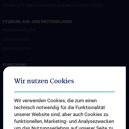
Abteilung für Neuropathologie und Neurochemie (NPNC)
STUDIUM, AUS- UND WEITERBILDUNG
Studium und Lehre
Diplomarbeiten
Dissertant:innen
FORSCHUNG
Professur für Experimentelle Hirnstimulation / TPS
Wir nutzen Cookies
Arbeitsgruppe für Amyotrophe Lateralsklerose und andere
Motoneuronerkrankungen
Arbeitsgruppe für Gedächtnisstörungen und
Wir verwenden Cookies, die zum einen
Demenzerkrankungen
technisch notwendig für die Funktionalität
unserer Website sind, aber auch Cookies zu
Arbeitsgruppe Epilepsie
funktionellen, Marketing- und Analysezwecken
Arbeitsgruppe für Idiopathische intrakranielle Hypertension (IIH)
um das Nutzungserlebnis auf unserer Seite zu