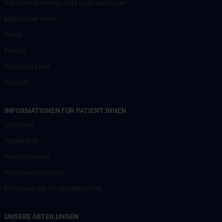
Klinische Schwerpunkte und Leistungen
Mitarbeiter:innen
News
Events
Nützliche Links
Kontakt
INFORMATIONEN FÜR PATIENT:INNEN
Stationen
Tagesklinik
Akutambulanz
Spezialambulanzen
Einladung zur Studienteilnahme
UNSERE ABTEILUNGEN